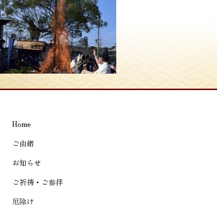
投
≪
S__13352973
稿
ナ
ビ
ゲ
Home
ー
シ
ご由緒
ョ
お知らせ
ン
ご祈祷・ご参拝
厄除け