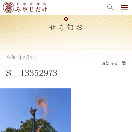
宮地嶽神社
Skip
to
content
お知らせ
令和4年2月7日
お知らせ一覧
S__13352973