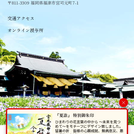
〒811-3309 福岡県福津市宮司元町7-1
交通アクセス
オンライン授与所
×
『夏詣』 特別御朱印
ひまわりの花言葉の中から 〜未来を見つ
めて〜をモチーフにデザイン致しました。
猛暑の折 皆様の心願成就、無病息災、悪
当ホームページで掲載の写真・イラスト等を無断で転写･複製することを