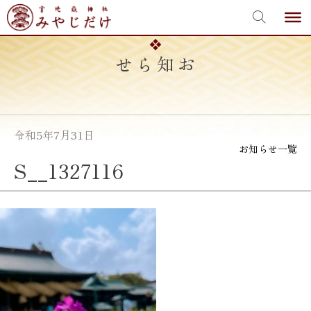
宮地嶽神社
Skip
to
content
お知らせ
令和5年7月31日
お知らせ一覧
S__1327116