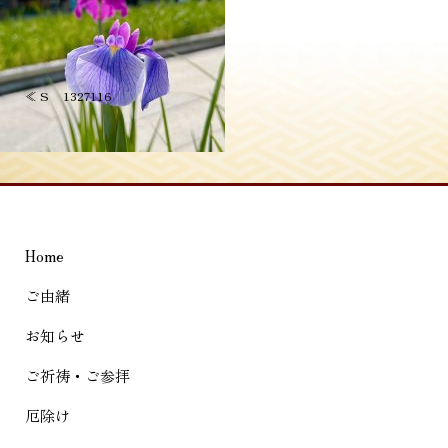
投
≪
S__1327116
稿
ナ
ビ
ゲ
Home
ー
シ
ご由緒
ョ
お知らせ
ン
ご祈祷・ご参拝
厄除け