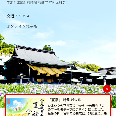
〒811-3309 福岡県福津市宮司元町7-1
交通アクセス
オンライン授与所
×
『夏詣』 特別御朱印
ひまわりの花言葉の中から 〜未来を見つ
めて〜をモチーフにデザイン致しました。
猛暑の折 皆様の心願成就、無病息災、悪
当ホームページで掲載の写真・イラスト等を無断で転写･複製することを