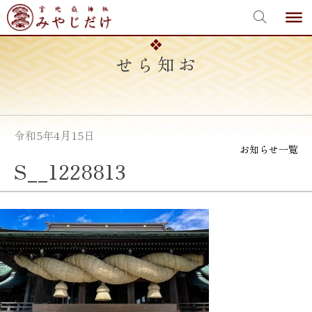
宮地嶽神社
Skip
to
content
お知らせ
令和5年4月15日
お知らせ一覧
S__1228813