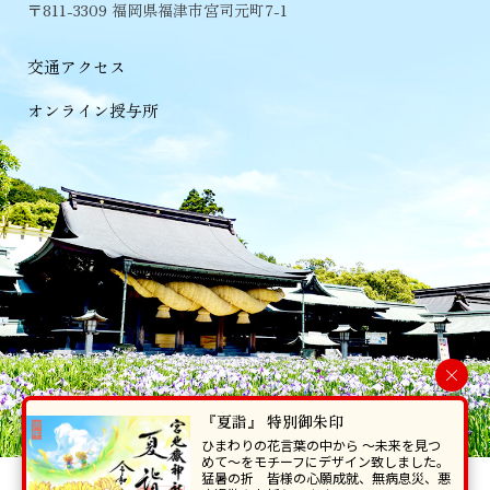
〒811-3309 福岡県福津市宮司元町7-1
交通アクセス
オンライン授与所
×
『夏詣』 特別御朱印
ひまわりの花言葉の中から 〜未来を見つ
めて〜をモチーフにデザイン致しました。
猛暑の折 皆様の心願成就、無病息災、悪
当ホームページで掲載の写真・イラスト等を無断で転写･複製することを