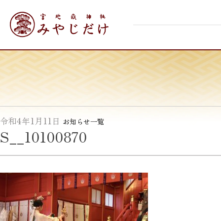
Skip
宮地嶽神社
to
content
令和4年1月11日
お知らせ一覧
S__10100870