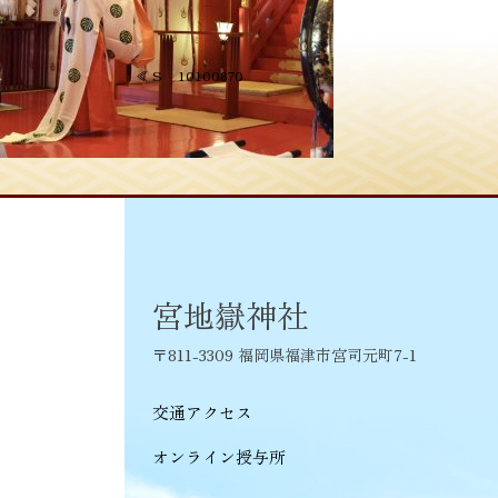
投
≪
S__10100870
稿
ナ
ビ
ゲ
ー
シ
宮地嶽神社
ョ
〒811-3309 福岡県福津市宮司元町7-1
ン
交通アクセス
オンライン授与所