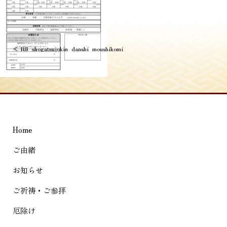
投
≪
R8_shogatsujokin_danshi_moushikomi
稿
ナ
ビ
ゲ
Home
ー
シ
ご由緒
ョ
お知らせ
ン
ご祈祷・ご参拝
厄除け