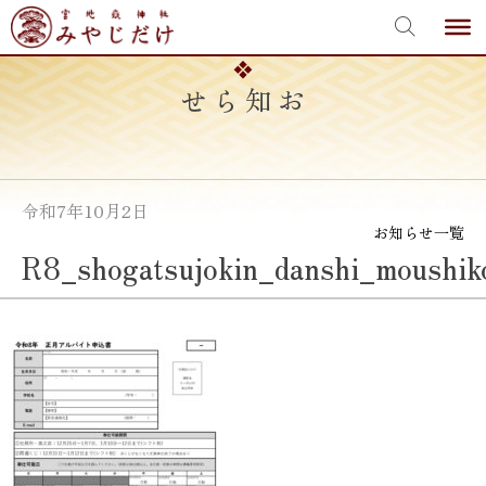
宮地嶽神社
Skip
to
content
お知らせ
令和7年10月2日
お知らせ一覧
R8_shogatsujokin_danshi_moushik