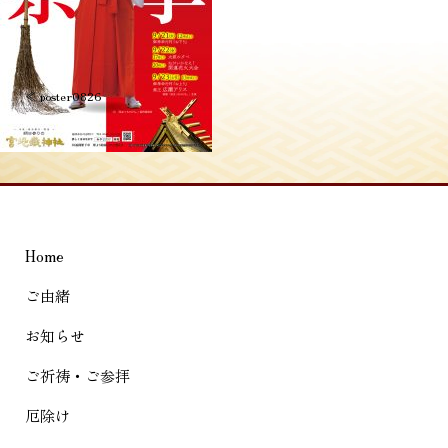
投
≪
poster0826
稿
ナ
ビ
ゲ
Home
ー
シ
ご由緒
ョ
お知らせ
ン
ご祈祷・ご参拝
厄除け