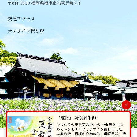
〒811-3309 福岡県福津市宮司元町7-1
交通アクセス
オンライン授与所
×
『夏詣』 特別御朱印
ひまわりの花言葉の中から 〜未来を見つ
めて〜をモチーフにデザイン致しました。
猛暑の折 皆様の心願成就、無病息災、悪
当ホームページで掲載の写真・イラスト等を無断で転写･複製することを