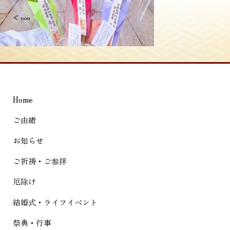
投
≪
ooo
稿
ナ
ビ
ゲ
Home
ー
シ
ご由緒
ョ
お知らせ
ン
ご祈祷・ご参拝
厄除け
結婚式・ライフイベント
祭典・行事