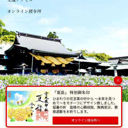
オンライン授与所
×
『夏詣』 特別御朱印
ひまわりの花言葉の中から 〜未来を見つ
めて〜をモチーフにデザイン致しました。
猛暑の折 皆様の心願成就、無病息災、悪
当ホームページで掲載の写真・イラスト等を無断で転写･複製することを
疫退散をお祈りします。
禁じます。
オンライン授与所へ
Copyright © Miyajidake Jinjya , All Rights Reserved.