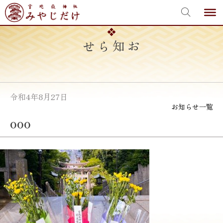
宮地嶽神社
Skip
to
content
お知らせ
令和4年8月27日
お知らせ一覧
ooo