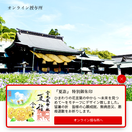
オンライン授与所
×
『夏詣』 特別御朱印
ひまわりの花言葉の中から 〜未来を見つ
めて〜をモチーフにデザイン致しました。
猛暑の折 皆様の心願成就、無病息災、悪
当ホームページで掲載の写真・イラスト等を無断で転写･複製することを
疫退散をお祈りします。
禁じます。
オンライン授与所へ
Copyright © Miyajidake Jinjya , All Rights Reserved.