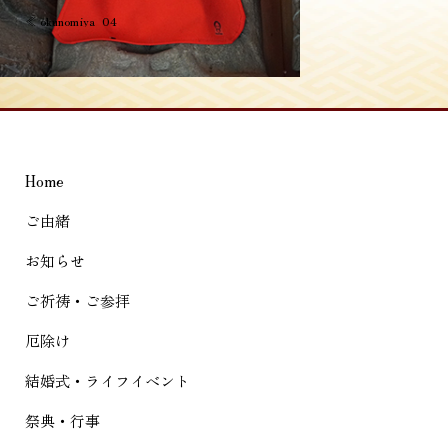
投
≪
okunomiya_04
稿
ナ
ビ
ゲ
Home
ー
シ
ご由緒
ョ
お知らせ
ン
ご祈祷・ご参拝
厄除け
結婚式・ライフイベント
祭典・行事