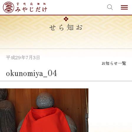
宮地嶽神社
Skip
to
content
お知らせ
平成29年7月3日
お知らせ一覧
okunomiya_04