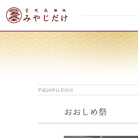
Skip
宮地嶽神社
to
content
平成29年11月30日
おおしめ祭