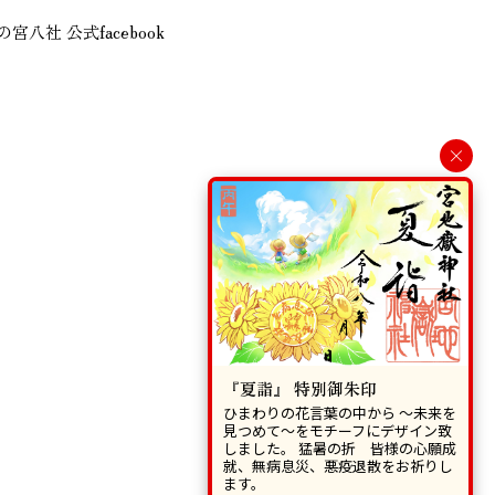
の宮八社 公式facebook
×
『夏詣』 特別御朱印
ひまわりの花言葉の中から 〜未来を
見つめて〜をモチーフにデザイン致
しました。 猛暑の折 皆様の心願成
就、無病息災、悪疫退散をお祈りし
ます。