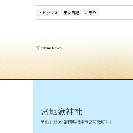
トピックス
巫女日記
お祭り
投
≪
autumnleaves
稿
ナ
ビ
ゲ
ー
シ
宮地嶽神社
ョ
〒811-3309 福岡県福津市宮司元町7-1
ン