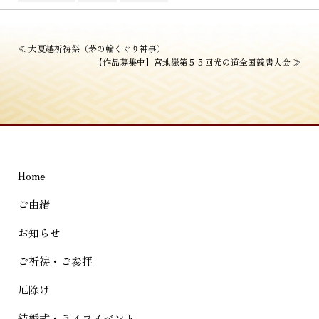
投
≪
大夏越祈祷祭（茅の輪くぐり神事）
【作品募集中】宮地嶽第５５回光の道全国競書大会
≫
稿
ナ
ビ
ゲ
ー
Home
シ
ご由緒
ョ
お知らせ
ン
ご祈祷・ご参拝
厄除け
結婚式・ライフイベント