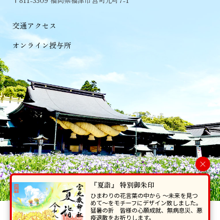
交通アクセス
オンライン授与所
×
『夏詣』 特別御朱印
ひまわりの花言葉の中から 〜未来を見つ
めて〜をモチーフにデザイン致しました。
猛暑の折 皆様の心願成就、無病息災、悪
当ホームページで掲載の写真・イラスト等を無断で転写･複製することを
疫退散をお祈りします。