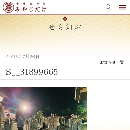
宮地嶽神社
Skip
to
content
お知らせ
令和5年7月26日
お知らせ一覧
S__31899665