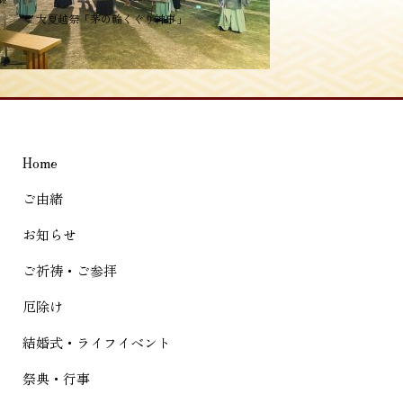
投
≪
大夏越祭「茅の輪くぐり神事」
稿
ナ
ビ
ゲ
Home
ー
シ
ご由緒
ョ
お知らせ
ン
ご祈祷・ご参拝
厄除け
結婚式・ライフイベント
祭典・行事