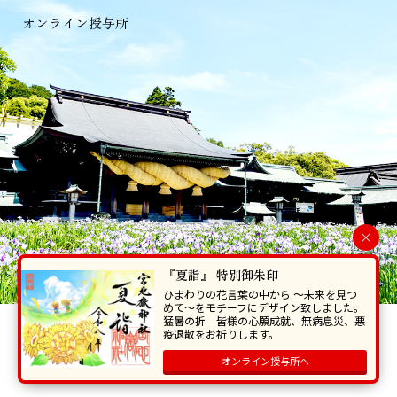
オンライン授与所
×
『夏詣』 特別御朱印
ひまわりの花言葉の中から 〜未来を見つ
めて〜をモチーフにデザイン致しました。
猛暑の折 皆様の心願成就、無病息災、悪
当ホームページで掲載の写真・イラスト等を無断で転写･複製することを
疫退散をお祈りします。
禁じます。
オンライン授与所へ
Copyright © Miyajidake Jinjya , All Rights Reserved.