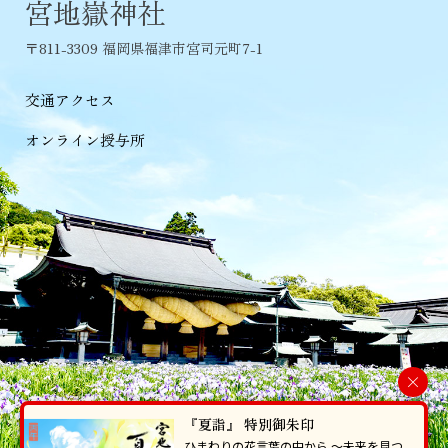
宮地嶽神社
〒811-3309 福岡県福津市宮司元町7-1
交通アクセス
オンライン授与所
×
『夏詣』 特別御朱印
ひまわりの花言葉の中から 〜未来を見つ