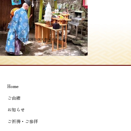
投
≪
『奥の宮 水神社例大祭・そうめん流し祭』
稿
ナ
ビ
ゲ
Home
ー
シ
ご由緒
ョ
お知らせ
ン
ご祈祷・ご参拝