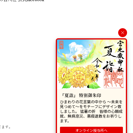
×
『夏詣』 特別御朱印
ひまわりの花言葉の中から 〜未来を
見つめて〜をモチーフにデザイン致
しました。 猛暑の折 皆様の心願成
就、無病息災、悪疫退散をお祈りし
ます。
じます。
オンライン授与所へ