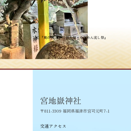
投
≪
『奥の宮 水神社例大祭・そうめん流し祭』
稿
ナ
ビ
ゲ
ー
シ
宮地嶽神社
ョ
〒811-3309 福岡県福津市宮司元町7-1
ン
交通アクセス