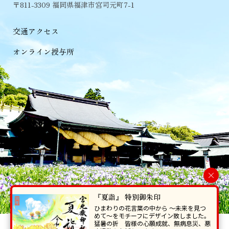
〒811-3309 福岡県福津市宮司元町7-1
交通アクセス
オンライン授与所
×
『夏詣』 特別御朱印
ひまわりの花言葉の中から 〜未来を見つ
めて〜をモチーフにデザイン致しました。
猛暑の折 皆様の心願成就、無病息災、悪
当ホームページで掲載の写真・イラスト等を無断で転写･複製することを