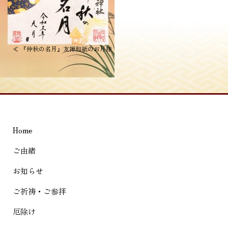
投
≪
『仲秋の名月』友禅和紙のお月様
稿
ナ
ビ
ゲ
Home
ー
シ
ご由緒
ョ
お知らせ
ン
ご祈祷・ご参拝
厄除け