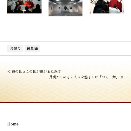
お祭り
筑紫舞
投
≪
彼の世とこの世が繋がる光の道
月明かりのもと人々を魅了した「つくし舞」
≫
稿
ナ
ビ
ゲ
ー
Home
シ