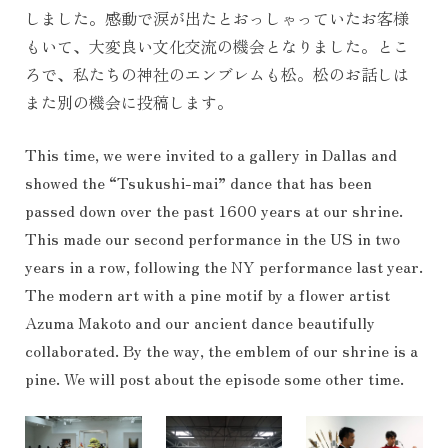
しました。感動で涙が出たとおっしゃっていたお客様
もいて、大変良い文化交流の機会となりました。とこ
ろで、私たちの神社のエンブレムも松。松のお話しは
また別の機会に投稿します。
This time, we were invited to a gallery in Dallas and
showed the “Tsukushi-mai” dance that has been
passed down over the past 1600 years at our shrine.
This made our second performance in the US in two
years in a row, following the NY performance last year.
The modern art with a pine motif by a flower artist
Azuma Makoto and our ancient dance beautifully
collaborated. By the way, the emblem of our shrine is a
pine. We will post about the episode some other time.