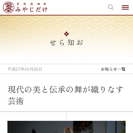
宮地嶽神社
Skip
to
content
お知らせ
平成27年10月26日
お知らせ一覧
現代の美と伝承の舞が織りなす
芸術