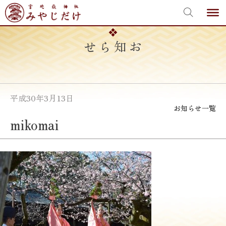
宮地嶽神社
Skip
to
content
お知らせ
平成30年3月13日
お知らせ一覧
mikomai
投
≪
mikomai