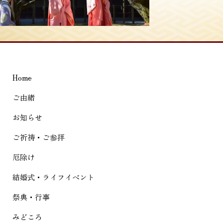
稿
ナ
ビ
ゲ
Home
ー
シ
ご由緒
ョ
お知らせ
ン
ご祈祷・ご参拝
厄除け
結婚式・ライフイベント
祭典・行事
みどころ