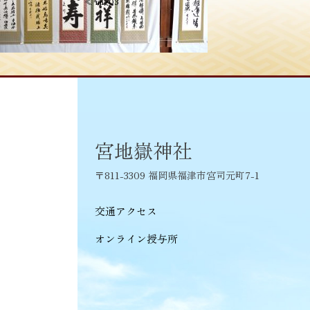
投
≪
img03
稿
ナ
ビ
ゲ
ー
シ
宮地嶽神社
ョ
〒811-3309 福岡県福津市宮司元町7-1
ン
交通アクセス
オンライン授与所