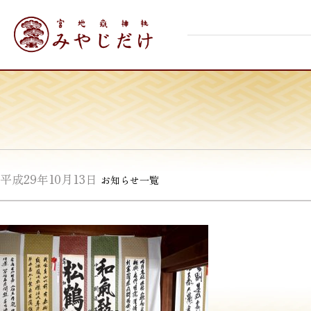
Skip
宮地嶽神社
to
content
平成29年10月13日
お知らせ一覧