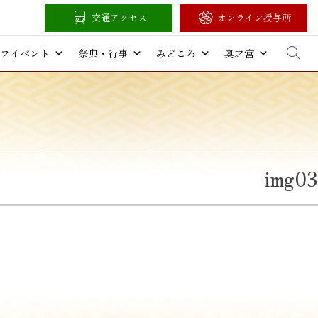
交通アクセス
オンライン授与所
フイベント
祭典・行事
みどころ
奥之宮
img03