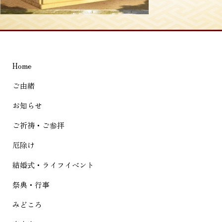
稿
ナ
ビ
ゲ
Home
ー
シ
ご由緒
ョ
お知らせ
ン
ご祈祷・ご参拝
厄除け
結婚式・ライフイベント
祭典・行事
みどころ