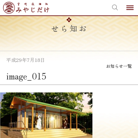
宮地嶽神社
Skip
to
content
お知らせ
平成29年7月18日
お知らせ一覧
image_015
投
≪
image_015