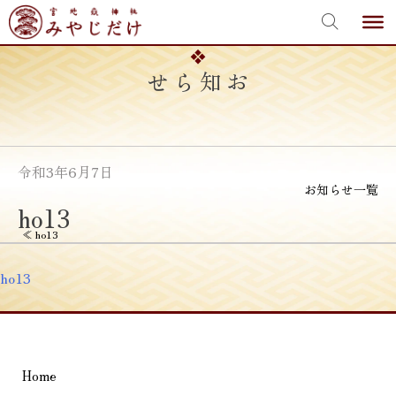
宮地嶽神社
Skip
to
content
お知らせ
令和3年6月7日
お知らせ一覧
ho13
投
≪
ho13
稿
ho13
ナ
ビ
ゲ
Home
ー