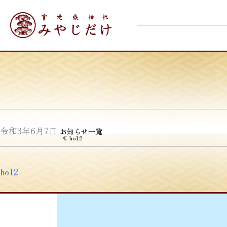
Skip
宮地嶽神社
to
content
令和3年6月7日
お知らせ一覧
投
≪
ho12
稿
ナ
ho12
ビ
ゲ
ー