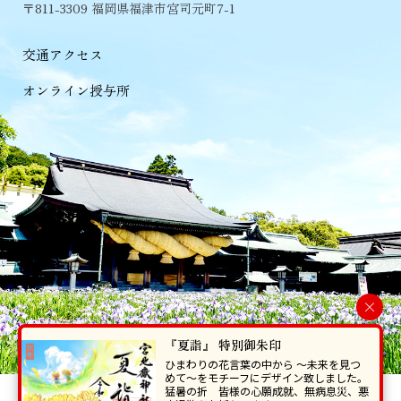
〒811-3309 福岡県福津市宮司元町7-1
交通アクセス
オンライン授与所
×
『夏詣』 特別御朱印
ひまわりの花言葉の中から 〜未来を見つ
めて〜をモチーフにデザイン致しました。
猛暑の折 皆様の心願成就、無病息災、悪
当ホームページで掲載の写真・イラスト等を無断で転写･複製することを