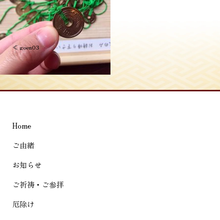
投
≪
goen03
稿
ナ
ビ
ゲ
Home
ー
シ
ご由緒
ョ
お知らせ
ン
ご祈祷・ご参拝
厄除け