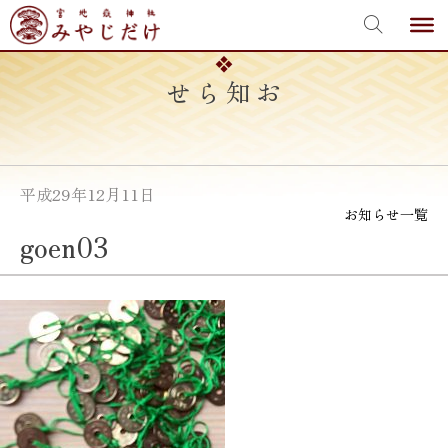
宮地嶽神社
Skip
to
content
お知らせ
平成29年12月11日
お知らせ一覧
goen03