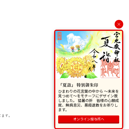
×
『夏詣』 特別御朱印
ひまわりの花言葉の中から 〜未来を
見つめて〜をモチーフにデザイン致
しました。 猛暑の折 皆様の心願成
就、無病息災、悪疫退散をお祈りし
ます。
じます。
オンライン授与所へ