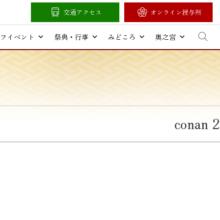
交通アクセス
オンライン授与所
フイベント
祭典・行事
みどころ
奥之宮
conan 2