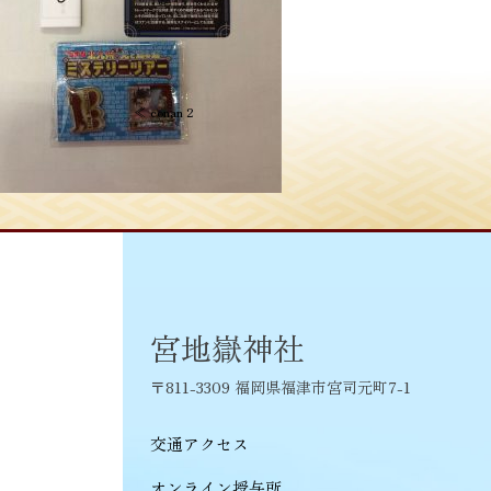
投
≪
conan 2
稿
ナ
ビ
ゲ
ー
シ
宮地嶽神社
ョ
〒811-3309 福岡県福津市宮司元町7-1
ン
交通アクセス
オンライン授与所