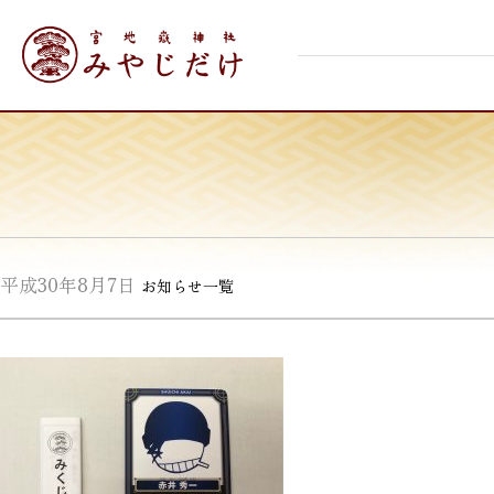
Skip
宮地嶽神社
to
content
平成30年8月7日
お知らせ一覧