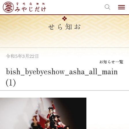
宮地嶽神社
Skip
to
content
お知らせ
令和5年3月22日
お知らせ一覧
bish_byebyeshow_asha_all_main
(1)