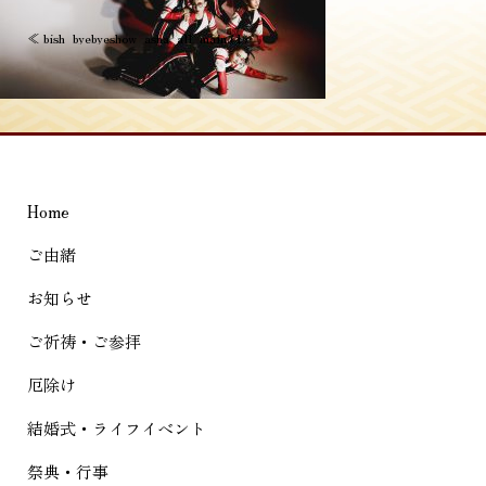
投
≪
bish_byebyeshow_asha_all_main (1)
稿
ナ
ビ
ゲ
Home
ー
シ
ご由緒
ョ
お知らせ
ン
ご祈祷・ご参拝
厄除け
結婚式・ライフイベント
祭典・行事