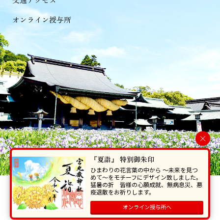
オンライン授与所
×
『夏詣』 特別御朱印
ひまわりの花言葉の中から 〜未来を見つ
めて〜をモチーフにデザイン致しました。
猛暑の折 皆様の心願成就、無病息災、悪
当ホームページで掲載の写真・イラスト等を無断で転写･複製することを
疫退散をお祈りします。
禁じます。
オンライン授与所へ
Copyright © Miyajidake Jinjya , All Rights Reserved.