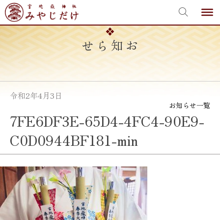
宮地嶽神社
Skip
to
content
お知らせ
令和2年4月3日
お知らせ一覧
7FE6DF3E-65D4-4FC4-90E9-
C0D0944BF181-min