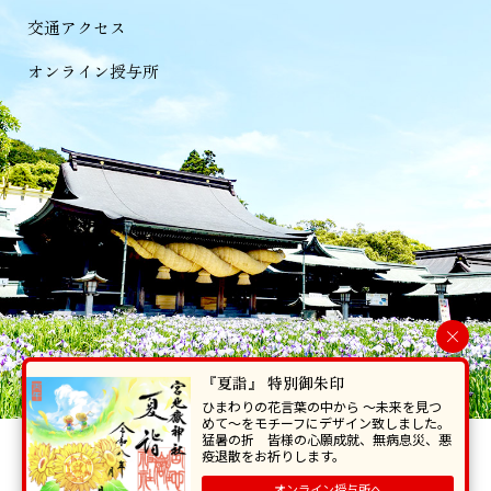
交通アクセス
オンライン授与所
×
『夏詣』 特別御朱印
ひまわりの花言葉の中から 〜未来を見つ
めて〜をモチーフにデザイン致しました。
猛暑の折 皆様の心願成就、無病息災、悪
当ホームページで掲載の写真・イラスト等を無断で転写･複製することを
疫退散をお祈りします。
禁じます。
オンライン授与所へ