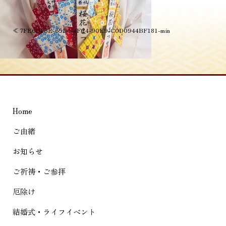
投
≪
7FE6DF3E-65D4-4FC4-90E9-C0D0944BF181-min
稿
ナ
ビ
ゲ
Home
ー
シ
ご由緒
ョ
お知らせ
ン
ご祈祷・ご参拝
厄除け
結婚式・ライフイベント