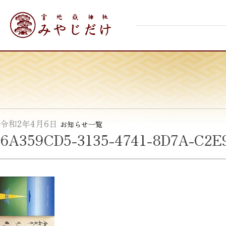
Skip
宮地嶽神社
to
content
令和2年4月6日
お知らせ一覧
6A359CD5-3135-4741-8D7A-C2E