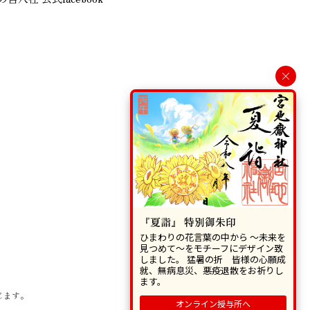
×
『夏詣』 特別御朱印
ひまわりの花言葉の中から 〜未来を
見つめて〜をモチーフにデザイン致
しました。 猛暑の折 皆様の心願成
就、無病息災、悪疫退散をお祈りし
ます。
じます。
オンライン授与所へ