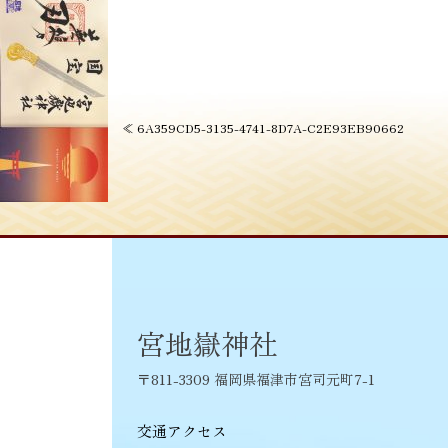
投
≪
6A359CD5-3135-4741-8D7A-C2E93EB90662
稿
ナ
ビ
ゲ
ー
シ
宮地嶽神社
ョ
〒811-3309 福岡県福津市宮司元町7-1
ン
交通アクセス