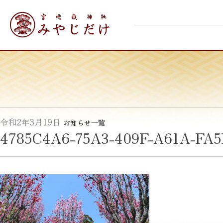
Skip
宮地嶽神社
to
content
令和2年3月19日
お知らせ一覧
4785C4A6-75A3-409F-A61A-FA