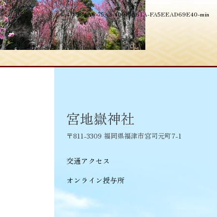
投
≪
4785C4A6-75A3-409F-A61A-FA5EEAD69E40-min
稿
ナ
ビ
ゲ
ー
シ
宮地嶽神社
ョ
〒811-3309 福岡県福津市宮司元町7-1
ン
交通アクセス
オンライン授与所