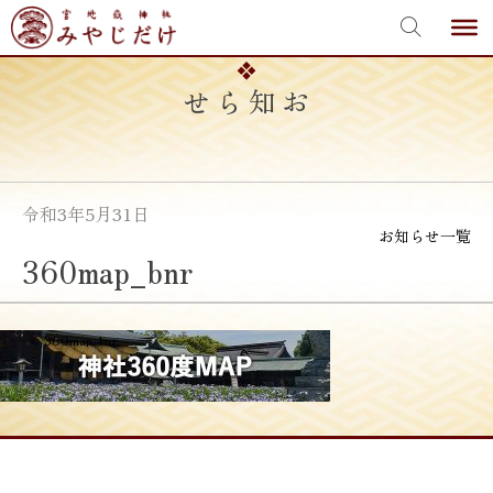
宮地嶽神社
Skip
to
content
お知らせ
令和3年5月31日
お知らせ一覧
360map_bnr
投
≪
360map_bnr
稿
ナ
ビ
ゲ