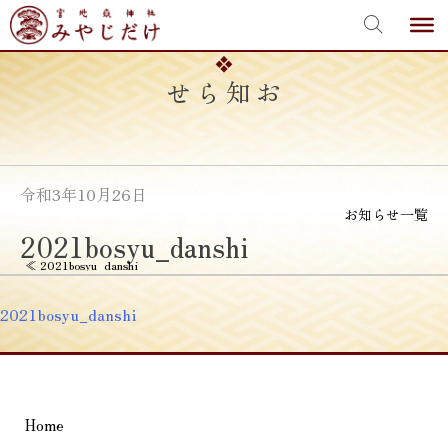
宮地嶽神社
Skip
to
content
お知らせ
令和3年10月26日
お知らせ一覧
2021bosyu_danshi
投
≪
2021bosyu_danshi
稿
2021bosyu_danshi
ナ
ビ
ゲ
Home
ー