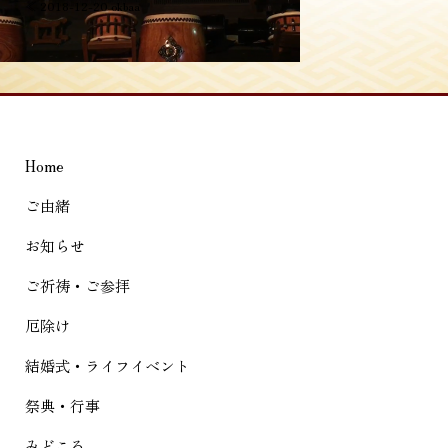
投
≪
2018-12-20 okbaa
稿
ナ
ビ
ゲ
Home
ー
シ
ご由緒
ョ
お知らせ
ン
ご祈祷・ご参拝
厄除け
結婚式・ライフイベント
祭典・行事
みどころ