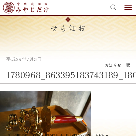
宮地嶽神社
Skip
to
content
お知らせ
平成29年7月3日
お知らせ一覧
1780968_863395183743189_18
投
≪
1780968_863395183743189_1805837772126834374_o