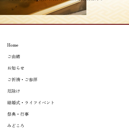
稿
ナ
ビ
ゲ
Home
ー
シ
ご由緒
ョ
お知らせ
ン
ご祈祷・ご参拝
厄除け
結婚式・ライフイベント
祭典・行事
みどころ