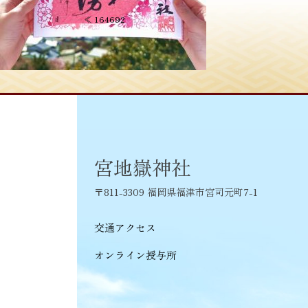
投
≪
164692
稿
ナ
ビ
ゲ
ー
シ
宮地嶽神社
ョ
〒811-3309 福岡県福津市宮司元町7-1
ン
交通アクセス
オンライン授与所