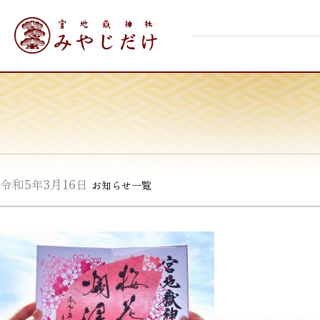
Skip
宮地嶽神社
to
content
令和5年3月16日
お知らせ一覧