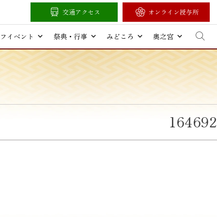
交通アクセス
オンライン授与所
フイベント
祭典・行事
みどころ
奥之宮
164692