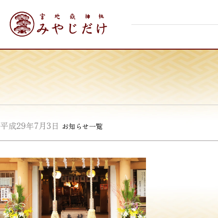
Skip
宮地嶽神社
to
content
平成29年7月3日
お知らせ一覧
投
≪
123015