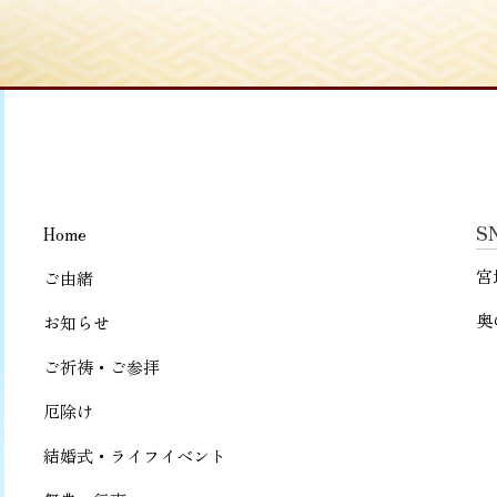
S
Home
宮
ご由緒
奥
お知らせ
ご祈祷・ご参拝
厄除け
結婚式・ライフイベント