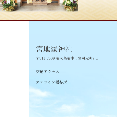
稿
ナ
ビ
ゲ
ー
シ
宮地嶽神社
ョ
〒811-3309 福岡県福津市宮司元町7-1
ン
交通アクセス
オンライン授与所