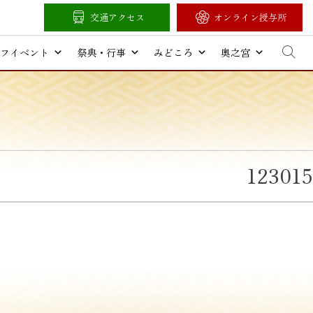
交通アクセス
オンライン授与所
フイベント
祭典・行事
みどころ
奥之宮
123015