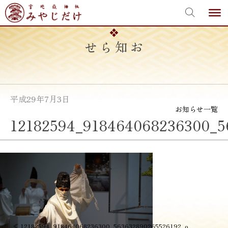
宮地嶽神社
Skip
to
content
お知らせ
平成29年7月3日
お知らせ一覧
12182594_918464068236300_5
投
≪
12182594_918464068236300_563632890265526192_o