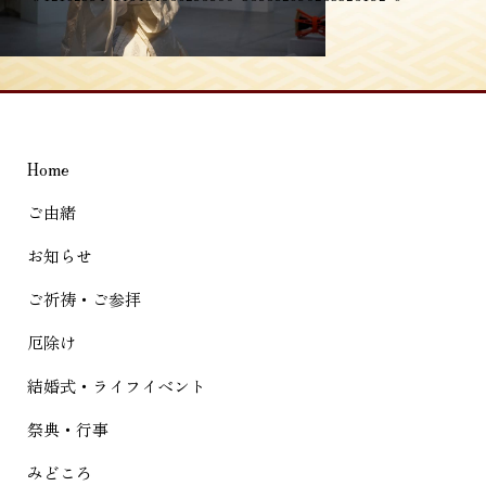
稿
ナ
ビ
ゲ
Home
ー
シ
ご由緒
ョ
お知らせ
ン
ご祈祷・ご参拝
厄除け
結婚式・ライフイベント
祭典・行事
みどころ