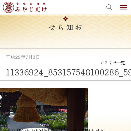
宮地嶽神社
Skip
to
content
お知らせ
平成29年7月3日
お知らせ一覧
11336924_853157548100286_5
投
≪
11336924_853157548100286_5957146262850437407_o