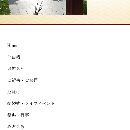
稿
ナ
ビ
ゲ
Home
ー
シ
ご由緒
ョ
お知らせ
ン
ご祈祷・ご参拝
厄除け
結婚式・ライフイベント
祭典・行事
みどころ