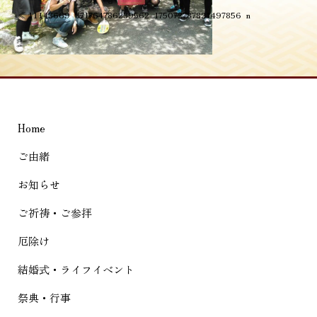
投
≪
11143669_871764786239562_175072787821497856_n
稿
ナ
ビ
ゲ
Home
ー
シ
ご由緒
ョ
お知らせ
ン
ご祈祷・ご参拝
厄除け
結婚式・ライフイベント
祭典・行事