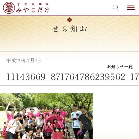
宮地嶽神社
Skip
to
content
お知らせ
平成29年7月3日
お知らせ一覧
11143669_871764786239562_17