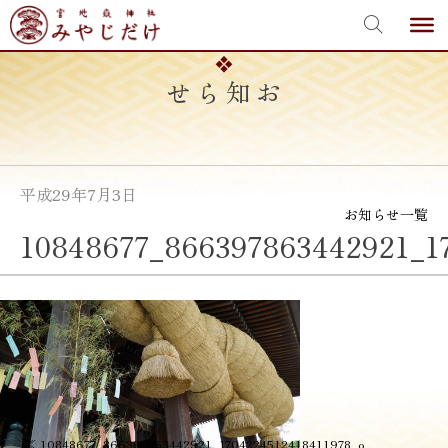
宮地嶽神社
Skip
to
content
お知らせ
平成29年7月3日
お知らせ一覧
10848677_866397863442921_1
投
≪
10848677_866397863442921_1704224512418411978_o