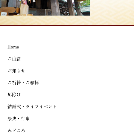
稿
ナ
ビ
ゲ
Home
ー
シ
ご由緒
ョ
お知らせ
ン
ご祈祷・ご参拝
厄除け
結婚式・ライフイベント
祭典・行事
みどころ