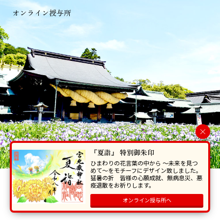
オンライン授与所
×
『夏詣』 特別御朱印
ひまわりの花言葉の中から 〜未来を見つ
めて〜をモチーフにデザイン致しました。
猛暑の折 皆様の心願成就、無病息災、悪
当ホームページで掲載の写真・イラスト等を無断で転写･複製することを
疫退散をお祈りします。
禁じます。
オンライン授与所へ
Copyright © Miyajidake Jinjya , All Rights Reserved.