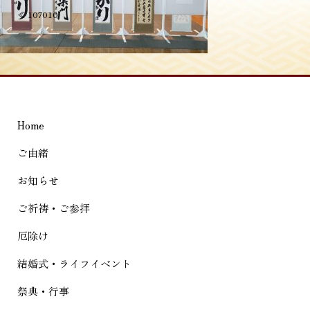
投
≪
107010
稿
ナ
ビ
ゲ
Home
ー
シ
ご由緒
ョ
お知らせ
ン
ご祈祷・ご参拝
厄除け
結婚式・ライフイベント
祭典・行事