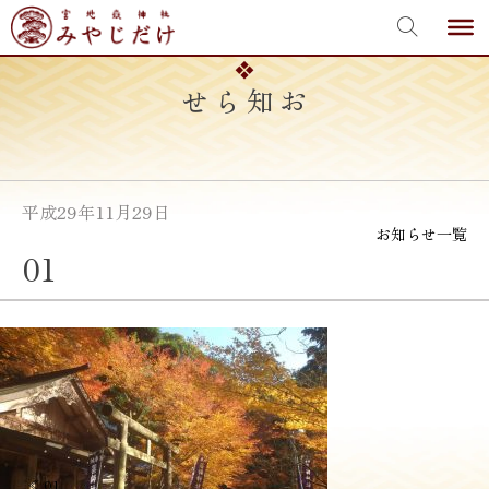
宮地嶽神社
Skip
to
content
お知らせ
平成29年11月29日
お知らせ一覧
01
投
≪
01