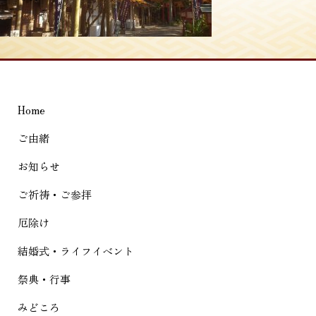
稿
ナ
ビ
ゲ
Home
ー
シ
ご由緒
ョ
お知らせ
ン
ご祈祷・ご参拝
厄除け
結婚式・ライフイベント
祭典・行事
みどころ