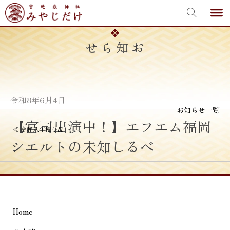
宮地嶽神社
Skip
to
content
お知らせ
令和8年6月4日
お知らせ一覧
【宮司出演中！】エフエム福岡
投
≪
令和八年授与品
シエルトの未知しるべ
稿
ナ
ビ
ゲ
Home
ー