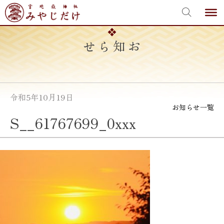
宮地嶽神社
Skip
to
content
お知らせ
令和5年10月19日
お知らせ一覧
S__61767699_0xxx