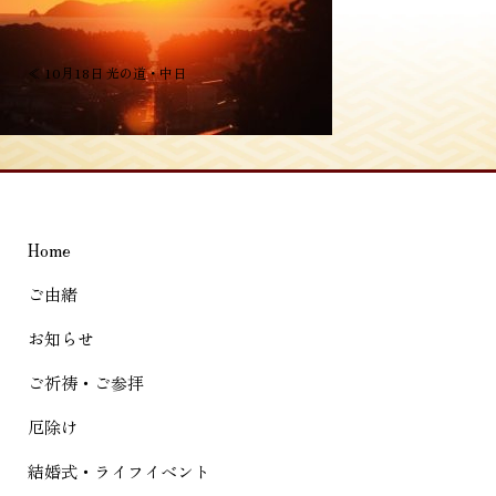
投
≪
10月18日 光の道・中日
稿
ナ
ビ
ゲ
Home
ー
シ
ご由緒
ョ
お知らせ
ン
ご祈祷・ご参拝
厄除け
結婚式・ライフイベント