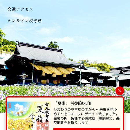
交通アクセス
オンライン授与所
×
『夏詣』 特別御朱印
ひまわりの花言葉の中から 〜未来を見つ
めて〜をモチーフにデザイン致しました。
猛暑の折 皆様の心願成就、無病息災、悪
当ホームページで掲載の写真・イラスト等を無断で転写･複製することを
疫退散をお祈りします。
禁じます。