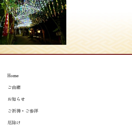
投
≪
風凛まつり
稿
ナ
ビ
ゲ
Home
ー
シ
ご由緒
ョ
お知らせ
ン
ご祈祷・ご参拝
厄除け