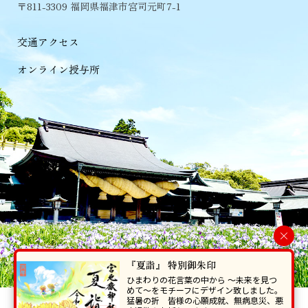
〒811-3309 福岡県福津市宮司元町7-1
交通アクセス
オンライン授与所
×
『夏詣』 特別御朱印
ひまわりの花言葉の中から 〜未来を見つ
めて〜をモチーフにデザイン致しました。
猛暑の折 皆様の心願成就、無病息災、悪
当ホームページで掲載の写真・イラスト等を無断で転写･複製することを