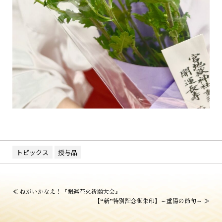
トピックス
授与品
投
≪
ねがいかなえ！『開運花火祈願大会』
【“新”特別記念御朱印】～重陽の節句～
≫
稿