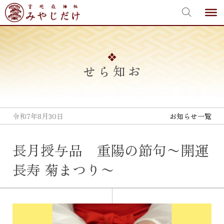
宮地嶽神社
Skip
to
content
お知らせ
令和7年8月30日
お知らせ一覧
長月授与品 重陽の節句〜開運
長寿 菊まつり〜