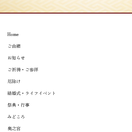
ナ
ビ
ゲ
ー
Home
シ
ご由緒
ョ
お知らせ
ン
ご祈祷・ご参拝
厄除け
結婚式・ライフイベント
祭典・行事
みどころ
奥之宮