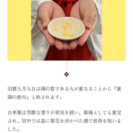
旧暦九月九日は陽の数である九が重なることから『重
陽の節句』と称されます。
古来菊は芳醇な香りが邪気を祓い、薬種としても重宝
され、宮中では盃に菊花を浮かべた酒で長寿を祝いま
した。