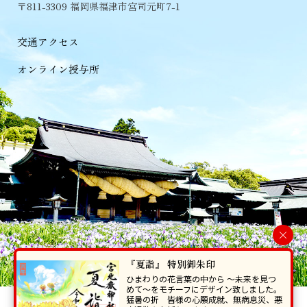
〒811-3309 福岡県福津市宮司元町7-1
交通アクセス
オンライン授与所
×
『夏詣』 特別御朱印
ひまわりの花言葉の中から 〜未来を見つ
めて〜をモチーフにデザイン致しました。
猛暑の折 皆様の心願成就、無病息災、悪
当ホームページで掲載の写真・イラスト等を無断で転写･複製することを