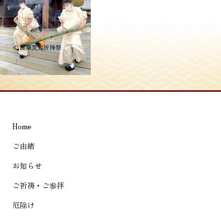
投
≪
護摩焚大祈祷祭
稿
ナ
ビ
ゲ
Home
ー
シ
ご由緒
ョ
お知らせ
ン
ご祈祷・ご参拝
厄除け