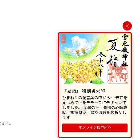
×
『夏詣』 特別御朱印
ひまわりの花言葉の中から 〜未来を
見つめて〜をモチーフにデザイン致
しました。 猛暑の折 皆様の心願成
就、無病息災、悪疫退散をお祈りし
ます。
じます。
オンライン授与所へ