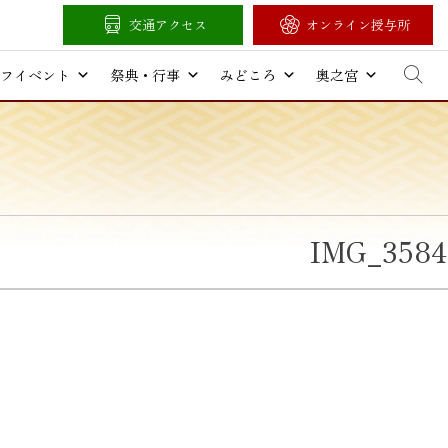
交通アクセス
オンライン授与所
フイベント
祭典・行事
みどころ
奥之宮
IMG_3584