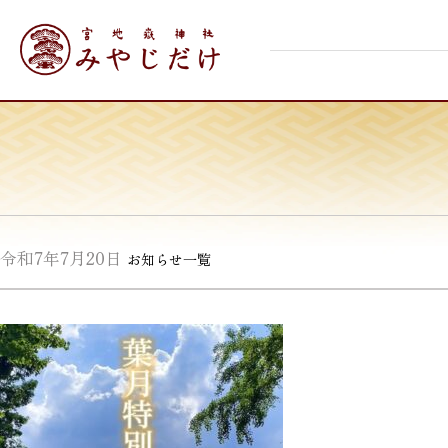
Skip
宮地嶽神社
to
content
令和7年7月20日
お知らせ一覧