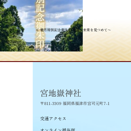
投
≪
葉月特別記念御朱印 夏詣〜未来を見つめて〜
稿
ナ
ビ
ゲ
ー
シ
宮地嶽神社
ョ
〒811-3309 福岡県福津市宮司元町7-1
ン
交通アクセス
オンライン授与所