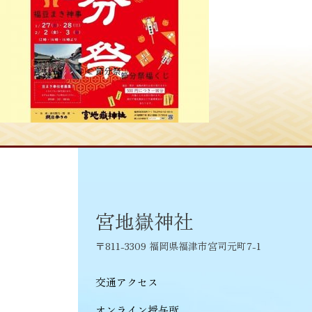
投
≪
節分祭
稿
ナ
ビ
ゲ
ー
シ
宮地嶽神社
ョ
〒811-3309 福岡県福津市宮司元町7-1
ン
交通アクセス
オンライン授与所