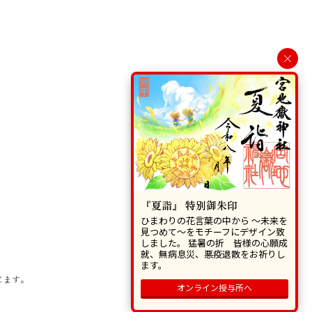
×
『夏詣』 特別御朱印
ひまわりの花言葉の中から 〜未来を
見つめて〜をモチーフにデザイン致
しました。 猛暑の折 皆様の心願成
就、無病息災、悪疫退散をお祈りし
ます。
じます。
オンライン授与所へ