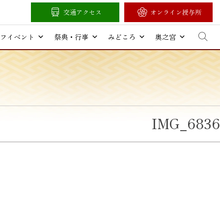
交通アクセス
オンライン授与所
フイベント
祭典・行事
みどころ
奥之宮
IMG_6836