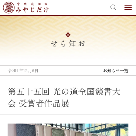
宮地嶽神社
Skip
to
content
お知らせ
令和4年12月6日
お知らせ一覧
第五十五回 光の道全国競書大
会 受賞者作品展