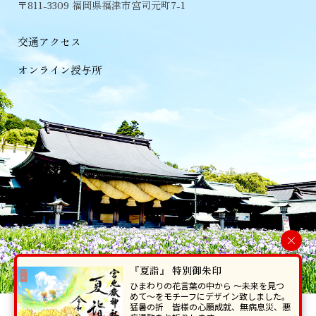
〒811-3309 福岡県福津市宮司元町7-1
交通アクセス
オンライン授与所
×
『夏詣』 特別御朱印
ひまわりの花言葉の中から 〜未来を見つ
めて〜をモチーフにデザイン致しました。
猛暑の折 皆様の心願成就、無病息災、悪
当ホームページで掲載の写真・イラスト等を無断で転写･複製することを