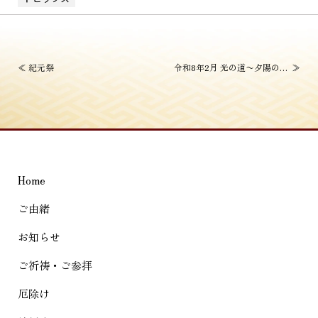
投
≪
紀元祭
令和8年2月 光の道〜夕陽のまつり〜
≫
稿
ナ
ビ
ゲ
Home
ー
シ
ご由緒
ョ
お知らせ
ン
ご祈祷・ご参拝
厄除け