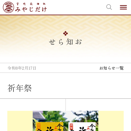
宮地嶽神社
Skip
to
content
お知らせ
令和8年2月17日
お知らせ一覧
祈年祭