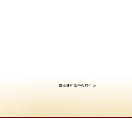
薫風健常 端午の節句
≫