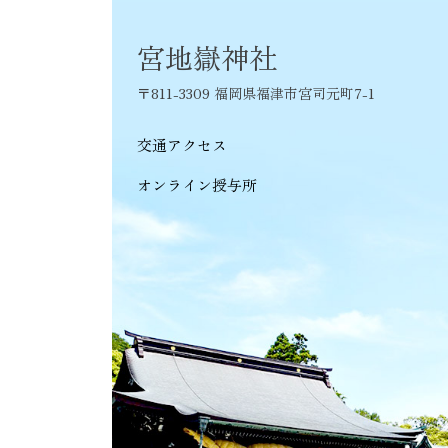
ー
シ
宮地嶽神社
ョ
〒811-3309 福岡県福津市宮司元町7-1
ン
交通アクセス
オンライン授与所