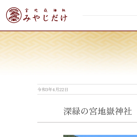
Skip
宮地嶽神社
to
content
令和3年4月22日
深緑の宮地嶽神社