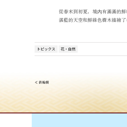
從春末到初夏，境內有滿滿的鮮
湛藍的天空和鮮綠色樹木描繪了
トピックス
花・自然
投
≪
鉄輪樹
稿
ナ
ビ
ゲ