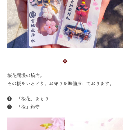
桜花爛漫の境内。
その桜をいろどり、お守りを準備致しております。
❶ 「桜花」まもり
❷ 「桜」鈴守