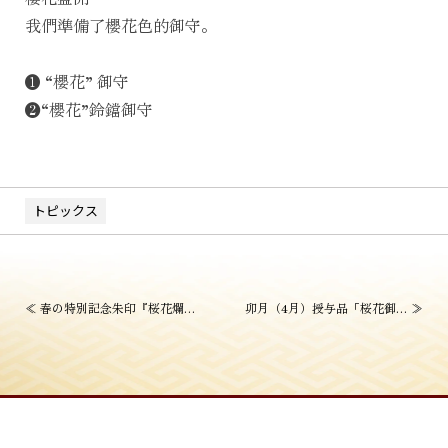
我們準備了櫻花色的御守。
❶ “櫻花” 御守
❷“櫻花”鈴鐺御守
トピックス
投
≪
春の特別記念朱印『桜花爛漫』
卯月（4月）授与品「桜花御幣」
≫
稿
ナ
ビ
ゲ