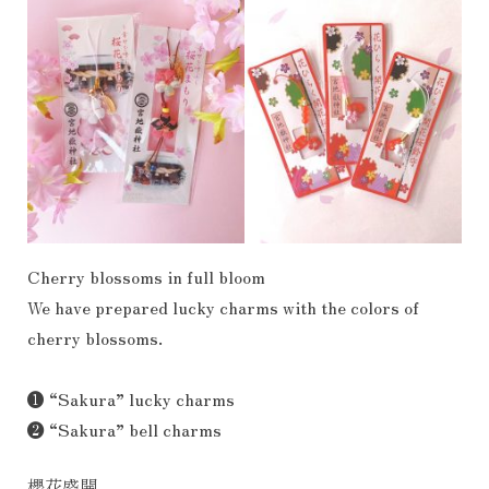
Cherry blossoms in full bloom
We have prepared lucky charms with the colors of
cherry blossoms.
❶ “Sakura” lucky charms
❷ “Sakura” bell charms
櫻花盛開