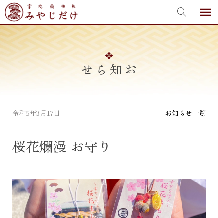
宮地嶽神社
Skip
to
content
お知らせ
令和5年3月17日
お知らせ一覧
桜花爛漫 お守り