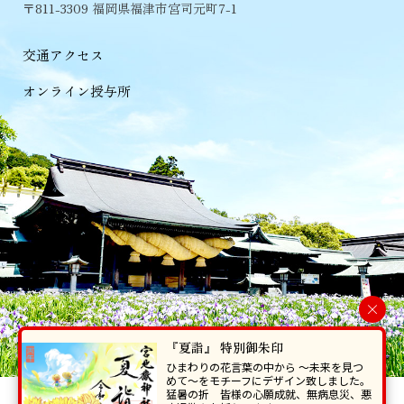
〒811-3309 福岡県福津市宮司元町7-1
交通アクセス
オンライン授与所
×
『夏詣』 特別御朱印
ひまわりの花言葉の中から 〜未来を見つ
めて〜をモチーフにデザイン致しました。
猛暑の折 皆様の心願成就、無病息災、悪
当ホームページで掲載の写真・イラスト等を無断で転写･複製することを