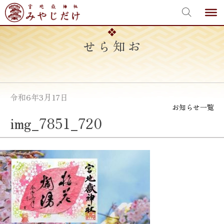
宮地嶽神社
Skip
to
content
お知らせ
令和6年3月17日
お知らせ一覧
img_7851_720