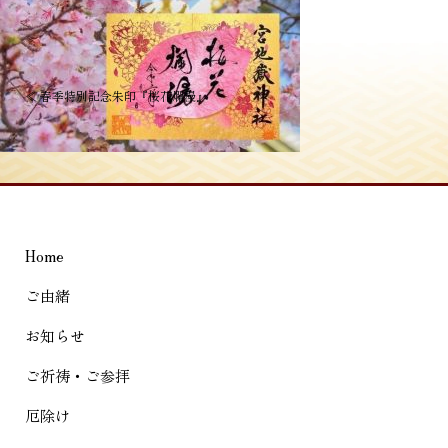
投
≪
春季特別記念朱印『桜花爛漫』
稿
ナ
ビ
ゲ
Home
ー
シ
ご由緒
ョ
お知らせ
ン
ご祈祷・ご参拝
厄除け